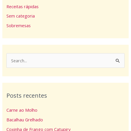
Receitas rápidas
Sem categoria
Sobremesas
P
e
s
q
Posts recentes
u
i
Carne ao Molho
s
Bacalhau Grelhado
a
Coxinha de Frango com Catupiry
r