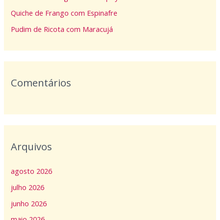
p
Quiche de Frango com Espinafre
o
Pudim de Ricota com Maracujá
r
:
Comentários
Arquivos
agosto 2026
julho 2026
junho 2026
maio 2026