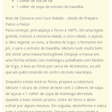
1 colher de chá de sal
1 colher de sopa de extrato de baunilha
Bolo de Cenoura com Coco Ralado – Modo de Preparo
Passo a Passo
Para começar, pré-aqueça o forno a 180°C. Em uma tigela
grande, misture a cenoura ralada, o coco ralado, o açúcar,
o óleo vegetal, os ovos, a farinha de trigo, o fermento em
pó, o sal e o extrato de baunilha. Misture tudo muito bem
até obter uma massa homogênea. Despeje a massa em
uma forma untada com manteiga e polvilhada com farinha
de trigo, e leve ao forno por cerca de 40 minutos, ou até
que um palito inserido no centro do bolo saia limpo.
Enquanto o bolo está no forno, prepare a cobertura.
Misture 1 xícara de creme de leite com 2 colheres de sopa
de açúcar e 1 colher de sopa de manteiga derretida.
Quando o bolo estiver pronto, retire do forno e deixe
esfriar por alguns minutos. Em seguida, desenforme e cubra
com a cobertura preparada. Decore com coco ralado e