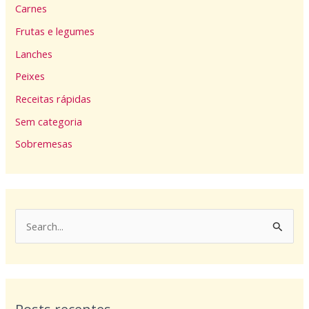
Carnes
Frutas e legumes
Lanches
Peixes
Receitas rápidas
Sem categoria
Sobremesas
P
e
s
q
u