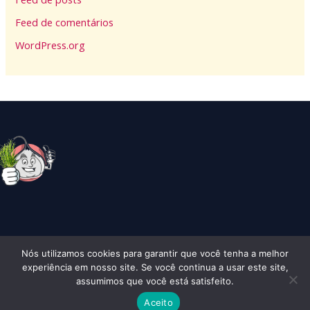
Feed de comentários
WordPress.org
Nós utilizamos cookies para garantir que você tenha a melhor
Copyright © 2026 Alhocomalecrim | Todos os Direitos Reserados
experiência em nosso site. Se você continua a usar este site,
assumimos que você está satisfeito.
Aceito