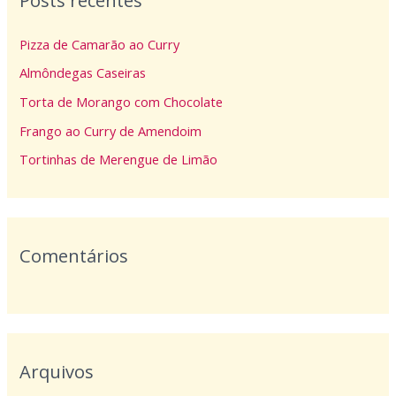
Posts recentes
i
Pizza de Camarão ao Curry
s
Almôndegas Caseiras
a
Torta de Morango com Chocolate
r
p
Frango ao Curry de Amendoim
o
Tortinhas de Merengue de Limão
r
:
Comentários
Arquivos