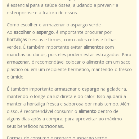
é essencial para a saúde óssea, ajudando a prevenir a
osteoporose e a fratura de ossos.
Como escolher e armazenar o aspargo verde
Ao
escolher
o
aspargo
, é importante procurar por
hortaliças
frescas e firmes, com caules retos e folhas
verdes. É também importante evitar
alimentos
com
manchas ou danos, pois eles podem estar estragados. Para
armazenar
, é recomendável colocar o
alimento
em um saco
plástico ou em um recipiente hermético, mantendo-o fresco
e úmido.
É também importante
armazenar
o
espargo
na geladeira,
mantendo-o longe da luz direta e do calor. Isso ajudará a
manter a
hortaliça
fresca e saborosa por mais tempo. Além
disso, é recomendável consumir o
alimento
dentro de
alguns dias após a compra, para aproveitar ao máximo
seus benefícios nutricionais.
Formas de consumo e preparo o aspargo verde