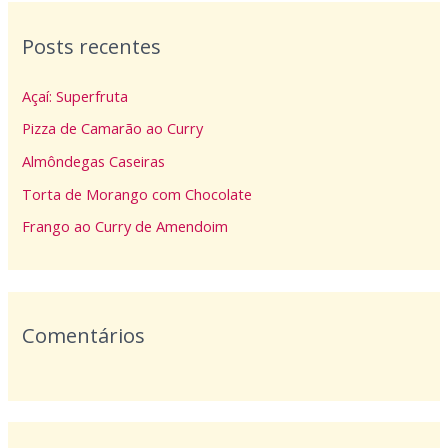
q
Posts recentes
u
i
Açaí: Superfruta
s
Pizza de Camarão ao Curry
a
Almôndegas Caseiras
r
p
Torta de Morango com Chocolate
o
Frango ao Curry de Amendoim
r
:
Comentários