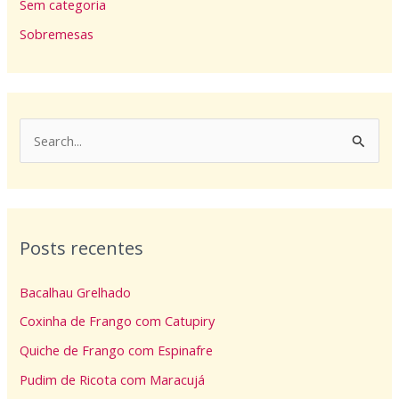
Sem categoria
Sobremesas
P
e
s
q
Posts recentes
u
i
Bacalhau Grelhado
s
Coxinha de Frango com Catupiry
a
Quiche de Frango com Espinafre
r
p
Pudim de Ricota com Maracujá