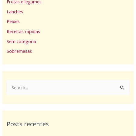
Frutas e legumes
Lanches
Peixes
Receitas rápidas
Sem categoria
Sobremesas
P
e
s
q
Posts recentes
u
i