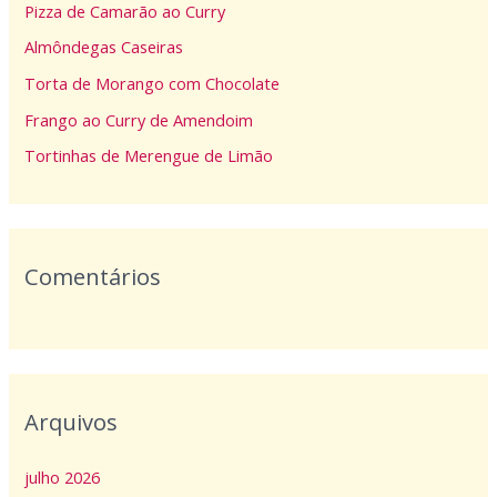
Pizza de Camarão ao Curry
s
Almôndegas Caseiras
a
Torta de Morango com Chocolate
r
p
Frango ao Curry de Amendoim
o
Tortinhas de Merengue de Limão
r
:
Comentários
Arquivos
julho 2026